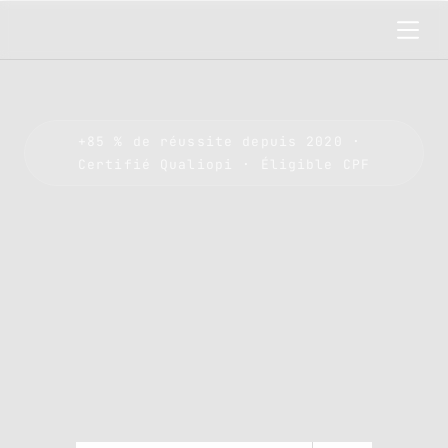
+85 % de réussite depuis 2020 · 
Certifié Qualiopi · Éligible CPF
Devenez
pilote
de
chasse.
Sans
faire
de
classe
prépa.
P
r
é
p
a
r
a
t
i
o
n
i
n
d
i
v
i
d
u
e
l
l
e
a
u
x
s
é
l
e
c
t
i
o
n
s
E
O
P
N
,
E
O
P
A
N
e
t
A
L
A
T
,
p
a
r
d
'
a
n
c
i
e
n
s
p
i
l
o
t
e
s
e
t
r
e
c
r
u
t
e
u
r
s
d
e
l
'
A
r
m
é
e
.
P
o
u
r
l
'
A
r
m
é
e
d
e
l
'
A
i
r
,
v
o
u
s
n
'
a
v
e
z
q
u
'
u
n
e
s
e
u
l
e