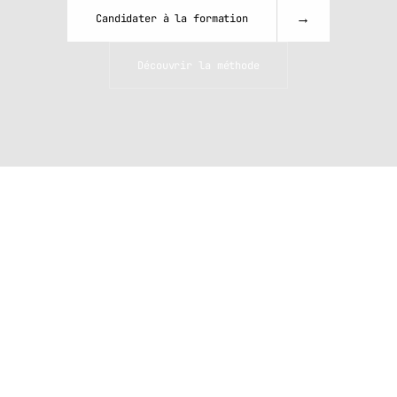
t
e
n
t
a
t
i
v
e
.
P
r
é
s
e
n
t
e
z
-
v
o
u
s
p
r
ê
t
.
→
Candidater à la formation
Découvrir la méthode
+100 CANDIDATS ACCOMPAGNÉS · SUIVI 
7J/7 · 100 % À DISTANCE