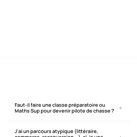
Simulations d'entretien avec deux formateurs 
—
différents
Débrief personnalisé après vos épreuves
—
→
Déposer ma candidature
CERTIFIÉ QUALIOPI
ÉLIGIBLE CPF
Faut-il faire une classe préparatoire ou 
+
Maths Sup pour devenir pilote de chasse ?
J'ai un parcours atypique (littéraire, 